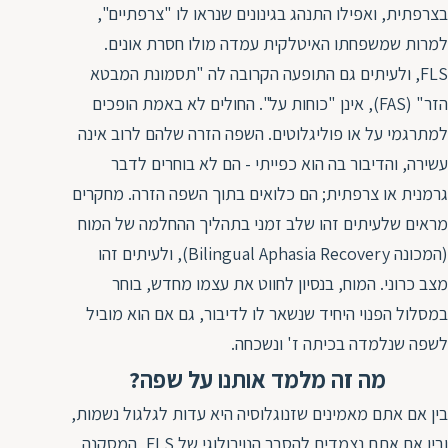
בצרפתית, ואפילו התנהג בגינונים שנראו לו "צרפתיים",
למרות שמשפחתו האיטלקית עמדה מולו חסרת אונים.
FLS, ולעיתים גם התופעה הקרובה לה "תסמונת המבטא
הזר" (FAS), אינן "כוחות על". החולים לא באמת הופכים
למתרגמי על או פוליגלוטים. השפה הזרה שלהם לרוב אינה
עשירה, והדיבור בה הוא כפייתי - הם לא בוחרים לדבר
גרמנית או צרפתית; הם כלואים בתוך השפה הזרה. מחקרים
מראים שלעיתים זהו שלב זמני בתהליך ההחלמה של המוח
(המכונה Bilingual Aphasia Recovery), ולעיתים זהו
מצב כרוני. המוח, בנסיון לחווט את עצמו מחדש, בוחר
במסלול הפנוי היחיד שנשאר לו לדיבור, גם אם הוא מוביל
לשפה שנלמדה בכיתה ז' ונשכחה.
מה זה מלמד אותנו על שפה?
בין אם אתם מאמינים שזנוגלוסיה היא עדות לגלגול נשמות,
ובין אם אתם נצמדים להסבר הנוירולוגי של FLS, המסקנה