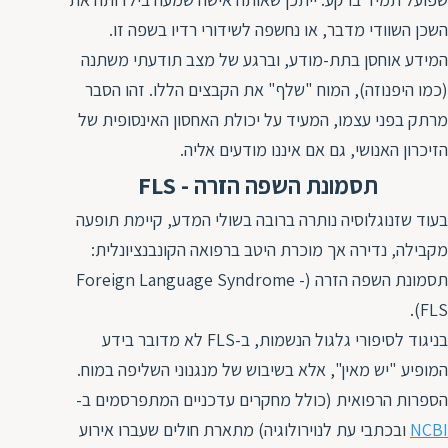
השכן השוודי מדבר, או נחשפה לשידורי רדיו בשפה זו.
המידע אוחסן בתת-מודע, וברגע של מצב תודעתי משתנה
(כמו היפנוזה), המוח "שלף" את הקבצים הללו. זהו הסבר
מרתק בפני עצמו, המעיד על יכולת האחסון האינסופית של
הזיכרון האנושי, גם אם איננו מודעים אליה.
תסמונת השפה הזרה - FLS
בעוד שזנוגלוסיה נותרה ברובה בשולי המדע, קיימת תופעה
מקבילה, נדירה אך מוכרת היטב ברפואה הקונבנציונלית:
תסמונת השפה הזרה (Foreign Language Syndrome -
FLS).
בניגוד לסיפורי גלגול הנשמות, ב-FLS לא מדובר בידע
המופיע "יש מאין", אלא בשיבוש של מנגנוני השליפה במוח.
הספרות הרפואית (כולל מחקרים עדכניים המתפרסמים ב-
NCBI
ובכתבי עת לנוירולוגיה) מתארת חולים שעברו אירוע