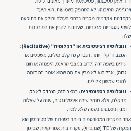
ד"ר איאן סטיבנסון, פסיכיאטר מוערך מאוניברסיטת
ת
וירג'יניה. סטיבנסון לא הסתפק בשמועות; הוא תיעד
בקפדנות אקדמית מקרים ברחבי העולם וחילק את התופעה
לשתי קטגוריות מרכזיות, שעוזרות להבין את המורכבות
שלה:
זנוגלוסיה רציטטיבית או "דקלומית" (Recitative):
המצב ה"קל" יותר. הנבדק מדקלם מילים, משפטים או
שירים בשפה זרה (לרוב במצבי טראנס, היפנוזה או חום
גבוה), אבל הוא לא מבין את מה שהוא אומר. זה דומה
לתוכי שמשנן צלילים.
זנוגלוסיה רספונסיבית:
במצב הזה, הנבדק לא רק
מדקלם, אלא מנהל שיחה אינטליגנטית, עונה על שאלות
ומבין ניואנסים בשפה שלא למד.
אחד המקרים המפורסמים ביותר בספרות של סטיבנסון הוא
המקרה של TE (שם בדוי), עקרת בית אמריקאית שבזמן