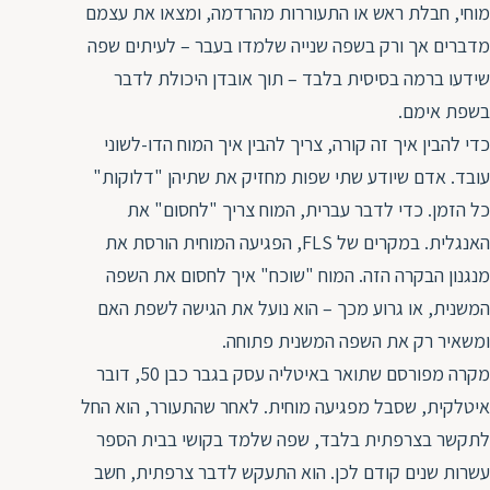
מוחי, חבלת ראש או התעוררות מהרדמה, ומצאו את עצמם
מדברים אך ורק בשפה שנייה שלמדו בעבר – לעיתים שפה
שידעו ברמה בסיסית בלבד – תוך אובדן היכולת לדבר
בשפת אימם.
כדי להבין איך זה קורה, צריך להבין איך המוח הדו-לשוני
עובד. אדם שיודע שתי שפות מחזיק את שתיהן "דלוקות"
כל הזמן. כדי לדבר עברית, המוח צריך "לחסום" את
האנגלית. במקרים של FLS, הפגיעה המוחית הורסת את
מנגנון הבקרה הזה. המוח "שוכח" איך לחסום את השפה
המשנית, או גרוע מכך – הוא נועל את הגישה לשפת האם
ומשאיר רק את השפה המשנית פתוחה.
מקרה מפורסם שתואר באיטליה עסק בגבר כבן 50, דובר
איטלקית, שסבל מפגיעה מוחית. לאחר שהתעורר, הוא החל
לתקשר בצרפתית בלבד, שפה שלמד בקושי בבית הספר
עשרות שנים קודם לכן. הוא התעקש לדבר צרפתית, חשב