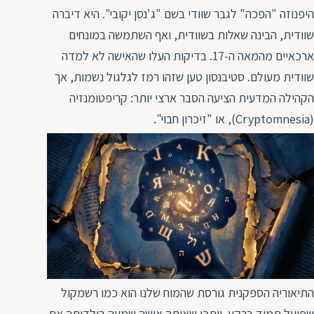
היפנוזה "הפכה" לגבר שוודי בשם "ג'נסן יקובי". היא דיברה
שוודית, הבינה שאלות בשוודית, ואף השתמשה במונחים
ארכאיים מהמאה ה-17. בדיקות העלו שהאישה לא למדה
שוודית מעולם. סטיבנסון טען שזהו רמז לגלגול נשמות, אך
הקהילה המדעית הציעה הסבר ארצי יותר: קריפטומנזיה
(Cryptomnesia), או "זיכרון חבוי".
התיאוריה הספקנית גורסת שהמוח שלנו הוא כמו רשמקול
שפועל תמיד ברקע. ייתכן שאותה אישה שמעה בילדותה את