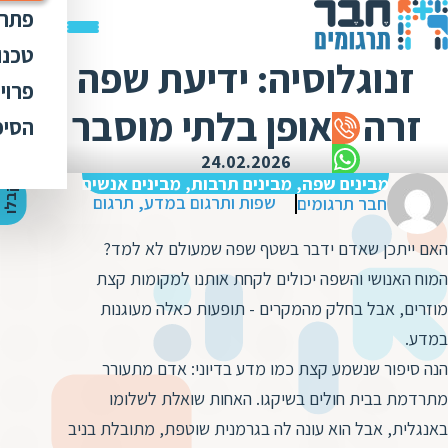
פתרו
תרג
טכנו
זנוגלוסיה: ידיעת שפה
ת
הק
עימ
פרוי
מ
ת
זרה באופן בלתי מוסבר
פתר
הבט
לכל
הסיפ
מ
ת
ת
מדר
אוד
24.02.2026
ת
ס
ת
מבינים שפה, מבינים תרבות, מבינים אנשים
כלי
אוד
י
ק
ב
ל
ו
ה
צ
ע
ת
מ
ח
י
ר
ת
ת
שפות ותרגום במדע
,
תרגום
חבר תרגומים
ד
תרג
תקנ
ו
א
האם ייתכן שאדם ידבר בשטף שפה שמעולם לא למד?
ת
ל
זיכ
הצו
ת
י
ב
המוח האנושי והשפה יכולים לקחת אותנו למקומות קצת
כ
מגז
מ
מוזרים, אבל בחלק מהמקרים - תופעות כאלה מעוגנות
ת
ת
ו
קרי
במדע.
ת
ת
ת
ה
הנה סיפור שנשמע קצת כמו מדע בדיוני: אדם מתעורר
מ
ה
מתרדמת בבית חולים בשיקגו. האחות שואלת לשלומו
ה
ס
ת
מ
באנגלית, אבל הוא עונה לה בגרמנית שוטפת, מתובלת בניב
מ
ק