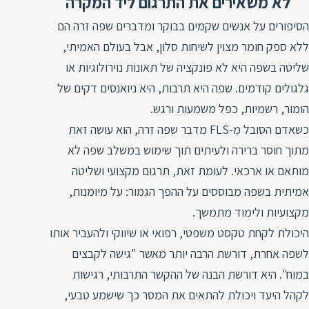
לא משאירים את התרגום ליד המקרה
הסיפורים על אנשים שקמים בבוקר ומדברים שפה זרה הם
ללא ספק חומר מצוין לשיחות סלון, אבל בעולם האמיתי,
שליטה בשפה היא לא פונקציה של תאונות נוירולוגיות או
גלגולים קודמים. שפה היא תרבות, היא ניואנסים דקים של
הומור, רשמיות, כפל משמעות ורגש.
כשאדם הסובל מ-FLS מדבר שפה זרה, הוא עושה זאת
מתוך חוסר ברירה ולעיתים תוך שימוש במשלב שפה לא
מותאם או ארכאי. לעומת זאת, תרגום מקצועי ושליטה
אמיתית בשפה מבוססים על ההפך הגמור: על מיומנות,
מקצועיות ולימוד מתמשך.
היכולת לקחת טקסט משפטי, רפואי או שיווקי ולהעביר אותו
לשפה אחרת, דורשת הרבה יותר מאשר "גישה לקבצים
במוח". היא דורשת הבנה של ההקשר התרבותי, רגישות
לקהל היעד ויכולת להתאים את המסר כך שישמע טבעי,