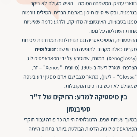
ד
בווארי עתיק. המשפחה המומה – האיש מעולם לא ביקר
ה
בגרמניה, ובקושי סיים תיכון בארצות הברית. המילים זורמות
ת
ל
ממנו בטבעיות, האינטונציה מדויקת, ולרגע נדמה שאישיות
ת
ת
אחרת השתלטה על גופו.
נ
ת
ההיסטוריה, הפסיכיאטריה וגם הנוירולוגיה המודרנית מכירות
א
ת
מקרים כאלה מקרוב. לתופעה הזו יש שם:
זנוגלוסיה
א
ת
ס
(Xenoglossy). המונח, שהוטבע על ידי הפאראפסיכולוג
ת
ו
הצרפתי שארל רישה ב-1905 (מיוונית: "Xenos" – זר,
ת
ס
"Glossa" – לשון), מתאר מצב שבו אדם מפגין ידע בשפה
ע
ל
שמעולם לא רכש בדרכים המקובלות.
ת
בין מיסטיקה למדע: התיקים של ד"ר
ו
סטיבנסון
ת
במשך עשרות שנים, הזנוגלוסיה הייתה כר פורה עבור חוקרי
ת
הפאראפסיכולוגיה. הדמות הבולטת ביותר בתחום הייתה
ת