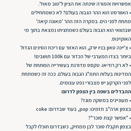
אפשרויות והמורה שינתה את הציון ל'טוב מאוד'.
ת
• האוורסט הוא ההר הגבוה בעולם? לא כשמתחילים
מתחת לפני הים. במקרה הזה ההר 'מאונה קיאה'
שבהוואי הוא הגבוה בעולם כשמחציתו נמצאת בתוך מי
האוקיינוס.
• צ'יינה טאון בניו יורק, הוא האזור עם ריכוז הסינים הגדול
ביותר בצדו המערבי של הכדור עם 100k תושבים!
• לא רק רודיאו. טקסס מדורגת בעשירייה הפותחת של
המדינות בעלות התמ"ג הגבוה בעולם. ככה זה כשמתחת
לפני הקרקע יש מצבורי נפט עצומים.
ההבדלים בשפה בין הצפון לדרום:
• מעוניינים במשקה מוגז?
בצפון ארה"ב תזמינו: pop, בעוד שבדרום: coke
• "אפשר קצת סוכר"?
בצפון תקבלו סוכר לבן ממתיק, כשבדרום תוכלו לקבל