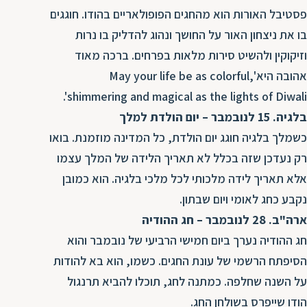
פסטיבל האורות הוא מהחגים הפופולאריים בהודו. חוגגים
בו את ניצחון האור על החושך ונהוג להדליק בו נרות
וזיקוקין ולהשיט סירות מלאות בפרחים. ברכה מאוד
אהובה היא'May your life be as colorful,
shimmering and magical as the lights of Diwali'.
בלגיה. 15 לנובמבר – יום הולדת למלך
כשמלך בלגיה חוגג יום הולדת, כל המדינה מוזמנת. בואו
רק נעדכן שזה בכלל לא תאריך הלידה של המלך עצמו
אלא תאריך לידה מלכותי לכל מלכי בלגיה. הוא כמובן
נקבע כחג לאומי ויום שבתון.
ארה"ב. 28 לנובמבר – חג ההודיה
חג ההודיה נערך ביום חמישי הרביעי של נובמבר והוא
הסיפתח הרשמי של עונת החגים. כשמו, הוא בא להודות
על השנה שחלפה. כמתנה לחג, תוכלו להביא תרנגול
הודו שייפרס בשולחן החג.