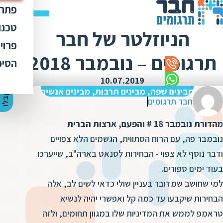
פתרו
תרג
טכנו
הניוזלטר של חבר
ת
הק
עימ
פרוי
מ
ת
תרגומים – נובמבר 2018
פתר
הבט
לכל
הסיפ
מ
ת
ת
מדר
אוד
10.07.2019
ת
ס
ת
מבינים שפה, מבינים תרבות, מבינים אנשים
כלי
אוד
י
ק
ב
ל
ו
ה
צ
ע
ת
מ
ח
י
ר
ת
ת
חבר תרגומים
ד
תרג
תקנ
ו
א
מהדורת נובמבר 18 # והפעם, ארצות הברית
ת
ל
זיכ
הצו
ת
י
ב
נובמבר פה, עם הרוח הסתווית, הגשמים הלא צפויים
כ
מגז
מ
ודבר נוסף לא צפוי - הבחירות לסנאט בארה"ב, שייערכו
ת
ת
ו
קרי
בעוד ימים ספורים.
ת
ת
ת
ה
למי שחושב שמדובר בעניין שולי כדאי לשים לב, אלה
מ
ה
הבחירות שיקבעו עד כמה קל ואפשרי יהיה לנשיא
ה
ס
ת
מ
טראמפ לממש את המדיניות שלו במגוון תחומים, ולזה
מ
ק