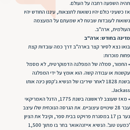
ד
תהיה השפעה רחבה על העולם.
ה
אז כשעיני כולם יהיו נשואות לתוצאות, עיננו החודש יהיו
ת
ל
נשואות לעובדות שבטח לא שמעתם על המעצמה
ת
ת
העולמית, ארה"ב.
נ
ת
מדינה בחודש: ארה"ב
א
ת
בואו נצא לסיור קצר בארה"ב דרך כמה עובדות קצת
א
ת
ס
פחות מוכרות:
ת
ו
• החמור, סמלה של המפלגה הדמוקרטית, לא מסמל
ת
ס
עקשנות או עבודה קשה. הוא אומץ על ידי המפלגה
ע
ל
בשנת 1828 לאחר שיריבו של הנשיא ג'קסון כינה אותו
Jackass.
ת
ו
• מאז שעוצב לראשונה בשנת 1775, הדגל האמריקאי
ת
עבר 28 שינויים עיצוביים. את הגרסה הנוכחית שלו עיצב
ת
נער בן 17 במסגרת פרויקט בבית ספר, וקיבל את הציון
ת
'כמעט טוב'. הנשיא אייזנהאואר בחר בו מתוך 1,500