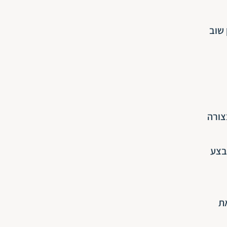
 שוב
צורה
מבצע
ת