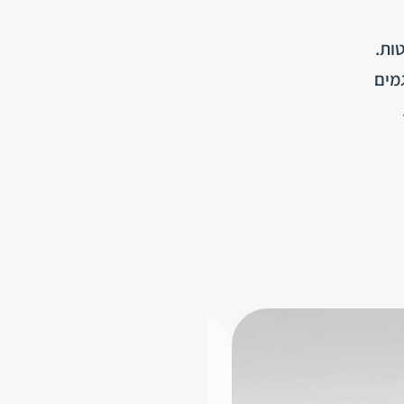
לטות.
מים