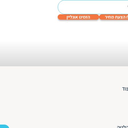
 הצעת מחיר
הזמינו אונליין
עריכה
תרגום
תרגום
תרגום
תרגום
לשונית
טכני
תעודות
שפות
גיימינג
והנדסי
וד
קלטה