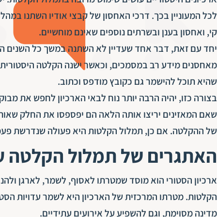
לכל המעוניין בכך. דרכי האחסון של קבצי אודיו השתנו במהל
קי, ואחסון בענן ובשרתים נוספים שאינם מוחשיים.
יחד עם זאת, דבר אחד שעדיין לא השתנה במשך כל השנים הוא
מאחסנים מידע רב במסמכים, וכאשר ישנה הקלטה היסטורית ש
שהיא תוכל להישמר גם כקובץ מודפס וכתוב.
בצורה כזו, יהיה הרבה יותר נוח לבאי הארכיון לחפש את מבוק
שאם המאזינים יריצו אותה הלאה הם יפספסו את החלק שאותו 
של ההקלטה. אם כן, תמלול הקלטות היא פעולה שנדרשת פעמים
האתגרים של תמלול הקלטה עבו
ארכיון הסטורי הוא מוסד שמטרתו לאסוף, לשמר, לארגן ולהנ
הקלטות. מטרתו המרכזית של הארכיון היא לשמר עדויות הסטו
מדינה מסוימת, וגם להשפיע על אירועים עתידיים.