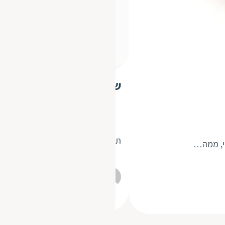
שירותי תמלול למשרד עורכי
תמלול משפטי הוא מאוד נפוץ, וביכול
טי, ממה…
חבר תרגומים
15.10.2020