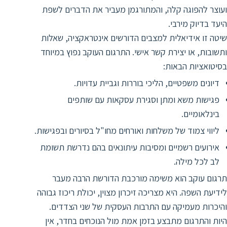
ד
ה
ועוצר להפוגה קלה, והמתורגמן מעביר את הדברים לשפת
ת
היעד בדיוק מירבי.
ל
ת
שיטה זו אידיאלית למצבים הדורשים אינטראקציה, שאלות
ת
ותשובות, או יצירת קשר אישי. התרגום העוקב נפוץ במיוחד
נ
ת
בסיטואציות הבאות:
א
ת
א
דיונים משפטיים, הליכי בוררות וגביית עדויות.
ת
ס
ת
פגישות משא ומתן וסגירת עסקאות עם שותפים
ו
ת
בינלאומיים.
ס
ע
ליווי צמוד של משלחות ואורחים מחו"ל בסיורים ובפגישות.
ל
אירועים רשמיים ומסיבות עיתונאים בהם נדרשת תשומת
ת
לב לכל מילה.
ו
תרגום עוקב הוא משימה מורכבת הדורשת הרבה מעבר
ת
לידיעת השפה. היא מצריכה זיכרון מצוין, יכולת ריכוז גבוהה
ת
והיכרות מעמיקה עם התרבות העסקית של שני הצדדים.
ת
היות והתרגום מתבצע בזמן אמת מול הנוכחים בחדר, אין