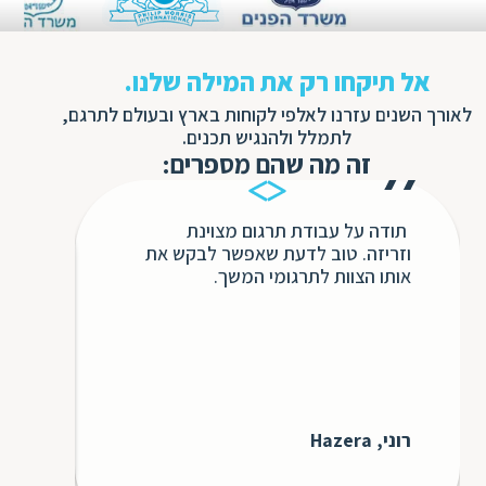
אל תיקחו רק את המילה שלנו.
לאורך השנים עזרנו לאלפי לקוחות בארץ ובעולם לתרגם,
לתמלל ולהנגיש תכנים.
זה מה שהם מספרים:
תודה על עבודת תרגום מצוינת
בשנ
וזריזה. טוב לדעת שאפשר לבקש את
חבר
אותו הצוות לתרגומי המשך.
השיר
ללא 
אינ
כולו
כדי 
לעתי
בבקש
רוני, Hazera
עבורנו 
GS3