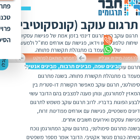
פתרו
תרג
טכנו
תרגום עוקב (קונסקוטיבי)
ת
הק
עימ
פרוי
מ
ת
תרגום עוקב הוא תרגום דינמי בזמן אמת של פגישות עסקיות,
פתר
הבט
לכל
הסיפ
מ
ת
שיחות טלפוניות או וידאו, פגישות עם אורחים מחו"ל ולמעשה,
ת
מדר
אוד
של כל מעמד בו מתנהלת תקשורת פתוחה.
ת
ס
ת
כלי
להזמנה מיידית אונליין
לתמחור מותאם לפרויקט
אוד
י
ק
ב
ל
ו
ה
צ
ע
ת
מ
ח
י
ר
ת
ת
מבינים שפה, מבינים תרבות, מבינים אנשים
תרגום עוקב הוא שירות המאפשר תרגום בזמן אמת של כל
ד
תרג
תקנ
ו
א
מעמד בו מתנהלת תקשורת פתוחה. בשונה מתרגום
ת
ל
זיכ
הצו
ת
סימולטני, תרגום עוקב מאפשר תקשורת דו-סטרית בין
י
ב
כ
מגז
המאזין למתורגמן, ונותן מענה למצבים בהם הדובר עשוי
מ
ת
ת
ו
קרי
לבצע הפוגות בדבריו. לרוב תרגום עוקב משמש לתרגום
ת
ת
דיונים משפטיים, פגישות עם אורחים ממדינות זרות,
ת
ה
מ
ה
פגישות עסקים ואירועים חשובים אחרים.
ה
ס
בשונה מתרגום סימולטני, בתרגום עוקב המתורגמן נוכח
ת
מ
מ
בשיחה כגורם מגשר אקטיבי. הדובר אומר מספר משפטים
ק