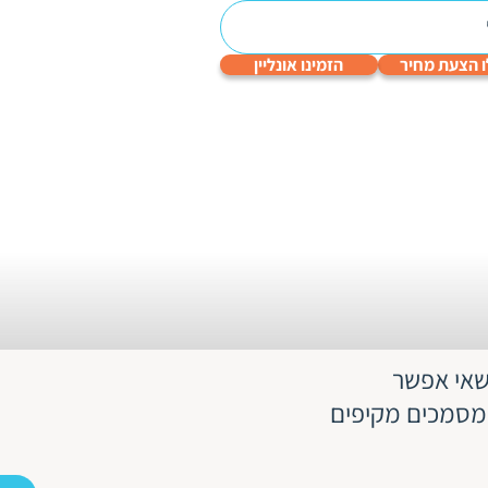
 הצעת מחיר
הזמינו אונליין
עריכה
תרגום
תרגום
תרגום
תרגום
לשונית
טכני
תעודות
שפות
גיימינג
והנדסי
 שאי אפשר
 מסמכים מקיפים