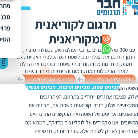
פתרו
תרג
טכנו
תרגום לקוריאנית
ת
הק
עימ
פרוי
מ
ת
ומקוריאנית
פתר
הבט
לכל
הסיפ
מ
ת
ת
מדר
אוד
עם 360 מיליון דוברים ברחבי העולם ושוק טכנולוגי מוביל, זה
ת
ס
ת
הזמן לתרגם את הצלחתכם לשפת הנס הכלכלי האסייתי. אנו
כלי
אוד
י
ק
ב
ל
ו
ה
צ
ע
ת
מ
ח
י
ר
ת
ת
מספקים תרגום מדויק ותרבותי שיפתח בפניכם את הדלת
ד
תרג
תקנ
ו
א
לאחת הכלכלות המתקדמות והדינמיות ביותר בעולם.
ת
ל
זיכ
הצו
להזמנה מיידית אונליין
לתמחור מותאם לפרויקט
ת
י
ב
מבינים שפה, מבינים תרבות, מבינים אנשים
כ
השפה הקוריאנית, עם המורכבויות הלשוניות והתרבותיות
מגז
מ
ת
שלה, מציבה אתגרים ייחודיים בתרגום. המתרגמים
ת
ו
קרי
המקצועיים שלנו, דוברי קוריאנית כשפת אם, מבינים את
ת
ת
ת
ה
הניואנסים העדינים של השפה ואת ההקשרים התרבותיים
מ
ה
החשובים. אנו מקפידים על לוקליזציה מדויקת, המתאימה
ה
ס
ת
מ
את התוכן לא רק לשונית אלא גם תרבותית, מבטיחים
מ
ק