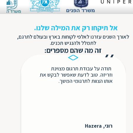
אל תיקחו רק את המילה שלנו.
לאורך השנים עזרנו לאלפי לקוחות בארץ ובעולם לתרגם,
לתמלל ולהנגיש תכנים.
זה מה שהם מספרים:
תודה על עבודת תרגום מצוינת
בשנ
וזריזה. טוב לדעת שאפשר לבקש את
חבר
אותו הצוות לתרגומי המשך.
השיר
ללא 
אינ
כולו
כדי 
לעתי
בבקש
רוני, Hazera
עבורנו 
GS3