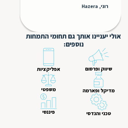
בבקש
רוני, Hazera
עבורנו 
GS3
אולי יעניינו אותך גם תחומי התמחות
נוספים:
שיווק ופרסום
אפליקציות
משפטי
מדיקל ופארמה
פיננסי
טכני והנדסי