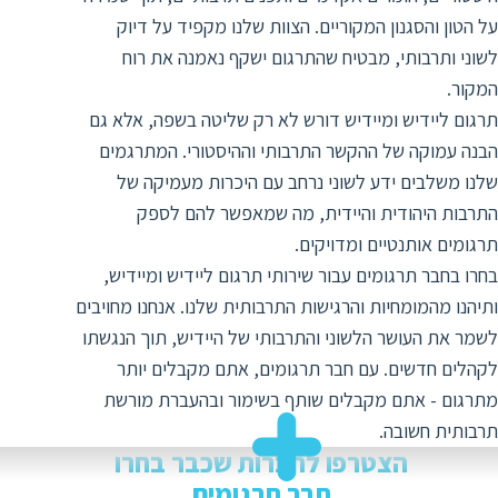
ד
ה
על הטון והסגנון המקוריים. הצוות שלנו מקפיד על דיוק
ת
ל
לשוני ותרבותי, מבטיח שהתרגום ישקף נאמנה את רוח
ת
ת
המקור.
נ
ת
תרגום ליידיש ומיידיש דורש לא רק שליטה בשפה, אלא גם
א
הבנה עמוקה של ההקשר התרבותי וההיסטורי. המתרגמים
ת
א
שלנו משלבים ידע לשוני נרחב עם היכרות מעמיקה של
ת
ס
התרבות היהודית והיידית, מה שמאפשר להם לספק
ת
ו
תרגומים אותנטיים ומדויקים.
ת
ס
בחרו בחבר תרגומים עבור שירותי תרגום ליידיש ומיידיש,
ע
ותיהנו מהמומחיות והרגישות התרבותית שלנו. אנחנו מחויבים
ל
לשמר את העושר הלשוני והתרבותי של היידיש, תוך הנגשתו
ת
לקהלים חדשים. עם חבר תרגומים, אתם מקבלים יותר
ו
מתרגום - אתם מקבלים שותף בשימור ובהעברת מורשת
ת
תרבותית חשובה.
ת
הצטרפו לחברות שכבר בחרו
ת
חבר תרגומים