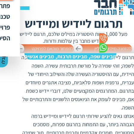
פתרו
תרג
טכנו
תרגום ליידיש ומיידיש
ת
הק
עימ
פרוי
מ
ת
מעל 1,000 שנות היסטוריה במילים שלכם, תרגום ליידיש
פתר
הבט
לכל
הסיפ
מ
ת
ומיידיש מחבר בין עולמות ודורות.
ת
מדר
אוד
להזמנה מיידית אונליין
לתמחור מותאם לפרויקט
ת
ס
ת
כלי
מבינים שפה, מבינים תרבות, מבינים אנשים
אוד
תרגום ליידיש ומיידיש הוא יותר מאשר העברת מילים משפה
י
ק
ב
ל
ו
ה
צ
ע
ת
מ
ח
י
ר
ת
ת
ד
לשפה; זוהי שמירה על מורשת תרבותית עשירה. השפה
תרג
תקנ
ו
א
היידית, עם ההיסטוריה העשירה שלה והשילוב הייחודי של
ת
ל
זיכ
הצו
ת
י
ב
עברית, גרמנית ושפות סלאביות, מציבה אתגרים מיוחדים
כ
מגז
מ
בתרגום. המתרגמים המקצועיים שלנו, דוברי יידיש כשפת
ת
ת
ו
קרי
אם, מבינים לעומק את הניואנסים הלשוניים והתרבותיים של
ת
ת
ת
השפה.
ה
מ
ה
אנחנו גאים להציע שירותי תרגום ליידיש ומיידיש ברמה
ה
ס
ת
הגבוהה ביותר, עם התמחות בתרגום ספרות, מסמכים
מ
מ
ק
היסטוריים, חומרים אקדמיים ותכנים תרבותיים, תוך שמירה