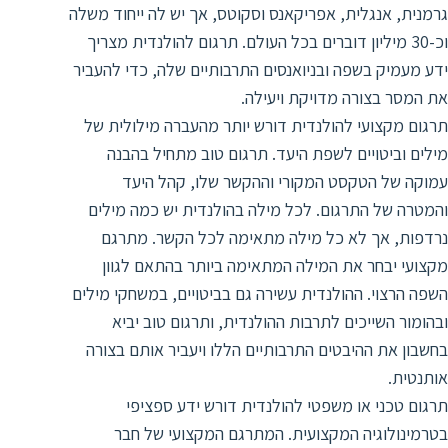
ד
ה
גרמנית, אנגלית, אפריקאנס וסקוטס, אך יש לה ייחוד משלה
וכ-30 מיליון דוברים בכל העולם. תרגום להולנדית מצריך
ת
ל
ידע מעמיק בשפה ובניואנסים התרבותיים שלה, כדי להעביר
ת
ת
את המסר בצורה מדויקת ויעילה.
נ
ת
תרגום מקצועי להולנדית דורש יותר מהעברה מילולית של
א
ת
מילים וביטויים לשפת היעד. תרגום טוב מתחיל בהבנה
א
ת
עמוקה של הטקסט המקורי וההקשר שלו, קהל היעד
ס
ת
והמטרה של התרגום. לכל מילה בהולנדית יש כמה מילים
ו
ת
נרדפות, אך לא כל מילה מתאימה לכל הקשר. מתרגם
ס
ע
מקצועי יבחר את המילה המתאימה ביותר בהתאם לגוון
ל
השפה הרצוי. ההולנדית עשירה גם בביטויים, במשחקי מילים
ת
ובהומור השייכים לתרבות ההולנדית, ותרגום טוב יביא
ו
בחשבון את ההיבטים התרבותיים הללו ויעביר אותם בצורה
ת
אותנטית.
ת
תרגום טכני או משפטי להולנדית דורש ידע ספציפי
ת
בטרמינולוגיה המקצועית. המתרגם המקצועי של חבר