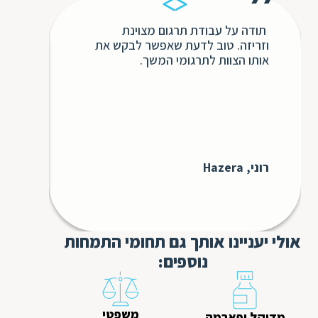
תודה על עבודת תרגום מצוינת
בשנ
וזריזה. טוב לדעת שאפשר לבקש את
חבר
אותו הצוות לתרגומי המשך.
השיר
ללא 
אינ
כולו
כדי 
לעתי
בבקש
רוני, Hazera
עבורנו 
GS3
אולי יעניינו אותך גם תחומי התמחות
נוספים:
משפטי
מדיקל ופארמה