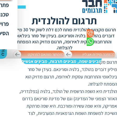
פתרו
תרג
טכנו
תרגום להולנדית
ת
הק
עימ
פרוי
מ
ת
תרגום מקצועי להולנדית פותח לכם דלת לשוק של 30 מיליון
פתר
הבט
לכל
הסיפ
מ
ת
דוברים בהולנד, בלגיה וסורינאם. בעידן של סחר בינלאומי
ת
מדר
אוד
והתרחבות עסקית לאירופה, תרגום מדויק הוא המפתח
ת
ס
ת
להצלחה.
כלי
אוד
י
ק
ב
ל
ו
ה
צ
ע
ת
מ
ח
י
ר
ת
ת
להזמנה מיידית אונליין
לתמחור מותאם לפרויקט
ד
תרג
תקנ
ו
א
מבינים שפה, מבינים תרבות, מבינים אנשים
תרגום מקצועי להולנדית פותח לכם דלת לשוק של 30
ת
ל
זיכ
הצו
ת
מיליון דוברים בהולנד, בלגיה וסורינאם. בעידן של סחר
י
ב
כ
מגז
בינלאומי והתרחבות עסקית לאירופה, תרגום מדויק הוא
מ
ת
ת
המפתח להצלחה.
ו
קרי
ת
הולנדית היא השפה הרשמית של הולנד, בלגיה (בפלנדריה,
ת
ת
ה
מ
האזור הצפוני של המדינה) וגם של מדינת סורינאם בדרום
ה
ה
ס
אמריקה, והיא שפה עשירה ומורכבת. היא שפה מרתקת
ת
מ
השייכת למשפחת השפות הגרמאניות המערביות, לצד
מ
ק