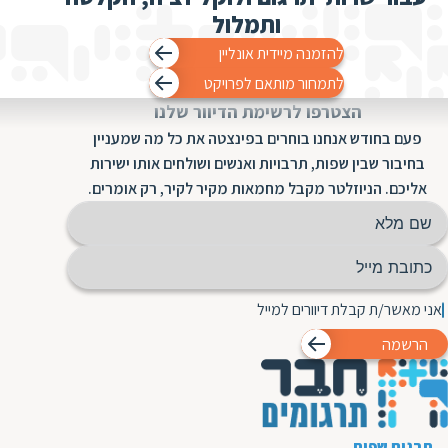
המתאים לכל מטרה שלשמה אתם צריכים את
ותמלול
בשפה כדי לתרגם את המסמכים שלכם בצורה
התרגום.
מדויקת, בייחוד אם מדובר במסמכים רגישים או
להזמנה מיידית אונליין
בטקסטים שאתם רוצים לפרסם כדי להשיג מטרות
לתמחור מותאם לפרויקט
עסקיות.
הצטרפו לרשימת הדיוור שלנו
פעם בחודש אנחנו בוחרים בפינצטה את כל מה שמעניין
בחיבור שבין שפות, תרבויות ואנשים ושולחים אותו ישירות
אליכם. הניוזלטר מקבל מחמאות מקיר לקיר, רק אומרים.
אני מאשר/ת קבלת דיוורים למייל
הרשמה
תרגום שפות