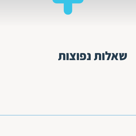
שאלות נפוצות
 ותרגום לגרוזינית דורש ידע מעמיק בתחביר ובדקדוק של השפה
שותכם כדי לספק לכם תרגום מקצועי וכתוב היטב.