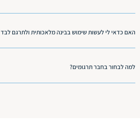
אנחנו בחבר תרגומים נספק את כל שירותי התרגום שאתם צרי
מקצועית ומוקפדת, כדי שהמסר יועבר בצורה מדויקת ממש כמ
האם כדאי לי לעשות שימוש בבינה מלאכותית ולתרגם לבד לג
להם לקרוא.
בינה מלאכותית יכולה לעזור לכם למצוא תרגום נקודתי נכון 
ואמינות אתם 
למה לבחור בחבר תרגומים?
כדי לקבל את התוצר שמתאים לכם בול ושיעביר את המסר שאת
אנחנו עוסקים זה עשרות שנים בתרגום מסמכים מכל הסוגים וה
ומעמיק בשפה שאתם זקוקים לה, ונשמח לעמוד לשירותכם כדי ל