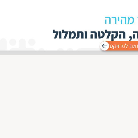
 מהירה
ה, הקלטה ותמלול
אם לפרויקט
 שפות,
ות מקיר
תרגום שפות
ליצירת קשר
אני מאשר/ת קבל
למייל
תרגום לאנגלית ומאנגלית
תרגום לרוסית
למחלקת המכירות : 03-5190777
תרגו
תרגום לעברית ומעברית
הנהלה : 03-5190700
תרגום לצרפתית
תרגו