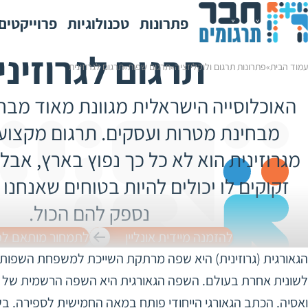
פתרונות
טכנולוגיות
פרוייקטים
תרגום לגרוזיני
עימוד גרפי
לכל הפרוייק
תרגום ולוקליזציה
עמוד הבית
»
פתרונות תרגום ולוקליזציה
»
תרגום שפות
»
תרגום לגרוזינית
תרגום
תרגום
תמלול
תרגום
תרגום
תמלול
תרגום
תרגום
תמלול
תרגום
תרגום
תמלול
הבטחת איכות (QA)
הקלטה ותמלול
האוכלוסייה הישראלית מגוונת מאוד מבחי
משפטי
מסמכים
סימולטני
חוזים
ישיבות
ותמלול
עוקב
אתרים
ישיבות
שפת
הקלטו
אפליקצ
להנגשה
דירקטוריון
מועצה
סתר
הסימני
לכל הפתרונות
לכל הפתרונות
לכל הפתרונות
בזמן
ועיריות
מבחינת מטרות ועסקים. תרגום מקצועי 
מדריך סגנון
פתרונות הנגשה
אמת
מגרוזינית הוא לא כל כך נפוץ בארץ, אבל
כלי תרגום
זקוקים לו יכולים להיות בטוחים שאנחנו
תרגום מבוסס AI
נספק להם הכול.
זיכרון תרגומי
להזמנה מיידית אונליין
לתמחור מותאם לפ
הגאורגית (גרוזינית) היא שפה מרתקת השייכת למשפחת השפות 
לשונית אחרת בעולם. השפה הגאורגית היא השפה הרשמית של גאו
ואסיה. הכתב הגאורגי הייחודי פותח במאה החמישית לספירה. ב