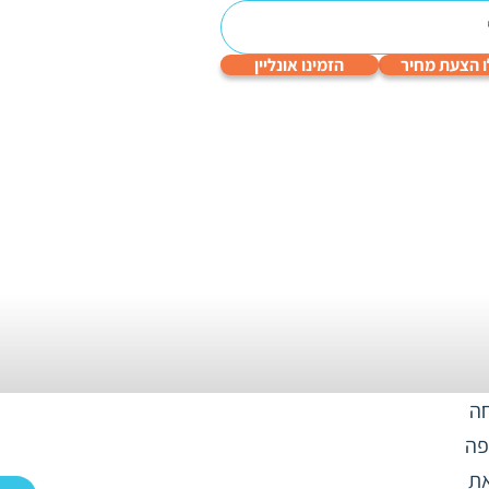
 הצעת מחיר
הזמינו אונליין
עריכה
תרגום
תרגום
תרגום
תרגום
לשונית
טכני
תעודות
שפות
גיימינג
והנדסי
חה
פה
את