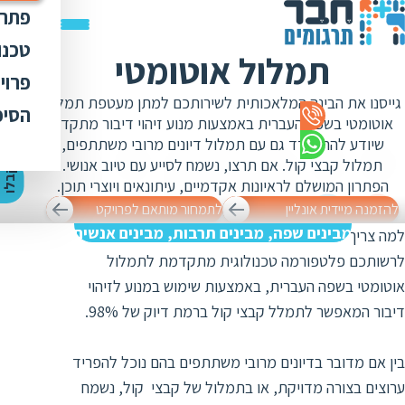
פתרו
תרג
טכנו
תמלול אוטומטי
ת
הק
עימ
פרוי
מ
ת
גייסנו את הבינה המלאכותית לשירותכם למתן מעטפת תמלול
פתר
הבט
לכל
הסיפ
מ
ת
אוטומטי בשפה העברית באמצעות מנוע זיהוי דיבור מתקדם
ת
מדר
אוד
שיודע להתמודד גם עם תמלול דיונים מרובי משתתפים,
ת
ס
ת
תמלול קבצי קול. אם תרצו, נשמח לסייע עם טיוב אנושי.
כלי
אוד
י
ק
ב
ל
ו
ה
צ
ע
ת
מ
ח
י
ר
ת
ת
הפתרון המושלם לראיונות אקדמיים, עיתונאים ויוצרי תוכן.
ד
תרג
תקנ
ו
א
להזמנה מיידית אונליין
לתמחור מותאם לפרויקט
ת
ל
זיכ
מבינים שפה, מבינים תרבות, מבינים אנשים
הצו
למה צריך לבחור כשאפשר לשלב?
שמחים להעמיד
ת
י
ב
כ
לרשותכם פלטפורמה טכנולוגית מתקדמת לתמלול
מגז
מ
ת
אוטומטי בשפה העברית, באמצעות שימוש במנוע לזיהוי
ת
ו
קרי
ת
דיבור המאפשר לתמלל קבצי קול ברמת דיוק של 98%.
ת
ת
ה
מ
ה
בין אם מדובר בדיונים מרובי משתתפים בהם נוכל להפריד
ה
ס
ת
מ
ערוצים בצורה מדויקת, או בתמלול של קבצי קול, נשמח
מ
ק