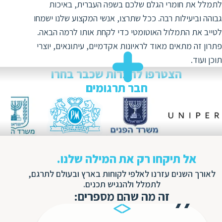
ד
לתמלל את חומרי הגלם שלכם בשפה העברית, באיכות
ה
גבוהה וביעילות רבה. ככל שתרצו, אנשי המקצוע שלנו ישמחו
ת
ל
לטייב את התמלול האוטומטי כדי לקחת אותו לרמה הבאה.
ת
ת
פתרון זה מתאים מאוד לראיונות אקדמיים, עיתונאים, יוצרי
נ
ת
תוכן ועוד.
א
ת
הצטרפו לחברות שכבר בחרו
א
ת
חבר תרגומים
ס
ת
ו
ת
ס
ע
ל
ת
אל תיקחו רק את המילה שלנו.
ו
לאורך השנים עזרנו לאלפי לקוחות בארץ ובעולם לתרגם,
ת
לתמלל ולהנגיש תכנים.
זה מה שהם מספרים:
ת
ת