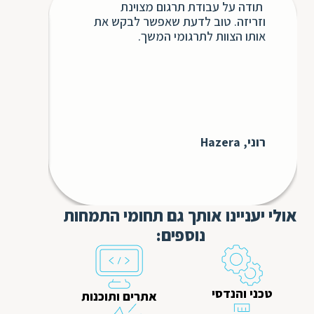
תודה על עבודת תרגום מצוינת
בשנ
ת
וזריזה. טוב לדעת שאפשר לבקש את
חבר
אותו הצוות לתרגומי המשך.
השיר
ללא 
אינ
כולו
כדי 
לעתי
בבקש
רוני, Hazera
עבורנו 
GS3
אולי יעניינו אותך גם תחומי התמחות
נוספים:
טכני והנדסי
אתרים ותוכנות