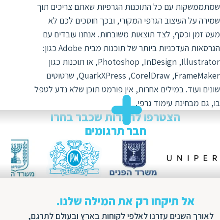
ד
ה
שמתממשקות עם כל התוכנות הגרפיות שאתם צריכים תוך
שמירה על העיצוב הגרפי המקורי, ובכך חוסכים לכם לא
ת
ל
מעט זמן וכסף, לצד תוצאות משובחות. אנחנו עובדים עם
ת
ת
הגרסאות העדכניות ביותר של תוכנות מבית Adobe כגון:
נ
ת
‏Illustrator‏, InDesign‏‏, ‏Photoshop‏, או תוכנות כגון
א
ת
‏FrameMaker‏, ‏CorelDraw, ‏QuarkXPress‏, שרטוטים
א
ת
שונים ועוד. במילים אחרות, אין פורמט תוכן שלא נדע לטפל
ס
ת
בו, גם מבחינת עימוד גרפי.
ו
ת
הצטרפו לחברות שכבר בחרו
ס
ע
חבר תרגומים
ל
ת
ו
ת
ת
אל תיקחו רק את המילה שלנו.
ת
לאורך השנים עזרנו לאלפי לקוחות בארץ ובעולם לתרגם,