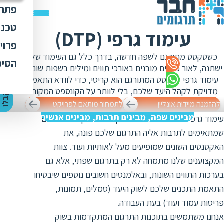
פתרו
תרג
טכנו
עימוד גרפי (DTP)
ת
הק
עימ
פרוי
מ
ת
כשטקסט מתורגם לשפה חדשה, בדרך כלל גם העימוד שלו
פתר
הבט
לכל
הסיפ
מ
ת
ישתנה, לאור פערים מובנים באורכי תווים ומילים בשפות שונות.
ת
מדר
אוד
עימוד גרפי לטקסט המתורגם הוא קריטי, כדי לוודא התאמה
ת
ס
ת
מדויקת לקהל היעד שלכם, בלי לוותר על הקונספט המקורי.
כלי
אוד
י
ק
ב
ל
ו
ה
צ
ע
ת
מ
ח
י
ר
ת
ת
להזמנה מיידית אונליין
לתמחור מותאם לפרויקט
ד
תרג
תקנ
ו
א
מבינים שפה, מבינים תרבות, מבינים אנשים
עימוד גרפי הוא תורה שלמה שלוקחת בחשבון את הגופנים
ת
ל
זיכ
הצו
ת
שמתאימים לתרבות אליה התרגום שלכם פונה, את
י
ב
כ
מגז
האקסנטים השונים שמופיעים מעל לאותיות ועוד. צוות
מ
ת
ת
המקצוענים שלנו מתמחה לא רק בתרגום שפתי, אלא גם
ו
קרי
ת
בערכות התווים השונות, ובאלמנטים חשובים נוספים שיבטיחו
ת
ת
ה
מ
התאמת התכנים שלכם לשוק היעד (סמלים, תמונות,
ה
ה
ס
פריסות עמוד ועוד) בעת העבודה.
ת
מ
אנחנו משתמשים בתוכנות התרגום המתקדמות בשוק
מ
ק