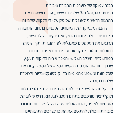
ד
ה
הבנה עמוקה של מערכות תחבורה ציבורית.
ת
ל
הפרויקט התנהל ב-3 שלבים. ראשית, ערכנו ושיפרנו את
ת
ת
התרגום הראשוני לאנגלית שסופק על ידי הלקוח. שלב זה
נ
ת
דרש הבנה מעמיקה של המינוחים הטכניים בתחום התחבורה
א
ת
הציבורית ויכולת לזהות ולתקן אי-דיוקים. בשלב השני,
א
ת
תרגמנו את הטקסטים מאנגלית לפורטוגזית, תוך שימוש
ס
ת
בתוכנות תרגום מתקדמות ומומחיות בשפה ובתרבות
ו
ת
הפורטוגזית. השלב השלישי והמכריע היה בדיקות ה-QA,
ס
ע
שבהן בחנו את התרגום בהקשר המלא של הממשק, וודאנו
ל
שכל מונח ומשפט מתאימים בדיוק לפונקציונליות ולמטרה
ת
שלהם בתוכנה.
ו
פרויקט זה הדגיש את יכולתנו להתמודד עם אתגרי תרגום
ת
ולוקליזציה מורכבים בתחום הטכנולוגי. הוא דרש שילוב של
ת
מומחיות לשונית, הבנה טכנית עמוקה של מערכות תחבורה
ת
ציבורית, ויכולת להתאים את התוכן לצרכים התרבותיים