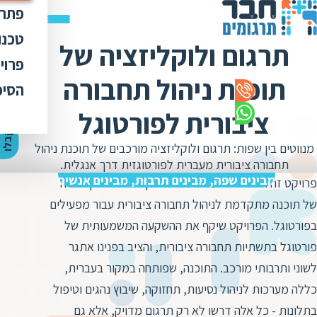
פתרו
תרג
טכנו
תרגום ולוקליזציה של
ת
הק
עימ
פרוי
מ
ת
תוכנת ניהול תחבורה
פתר
הבט
לכל
הסיפ
מ
ת
ת
מדר
אוד
ציבורית לפורטוגל
ת
ס
ת
כלי
אוד
י
ק
ב
ל
ו
ה
צ
ע
ת
מ
ח
י
ר
ת
ת
מנווטים בין שפות: תרגום ולוקליזציה מורכבים של תוכנת ניהול
ד
תרג
תקנ
ו
א
תחבורה ציבורית מעברית לפורטוגזית דרך אנגלית.
ת
ל
זיכ
מבינים שפה, מבינים תרבות, מבינים אנשים
הצו
פרויקט זה התמודדנו עם אתגר מרתק: תרגום ולוקליזציה
ת
י
ב
כ
של תוכנה מתקדמת לניהול תחבורה ציבורית עבור מפעילים
מגז
מ
ת
בפורטוגל. הפרויקט שיקף את ההשקעה המשמעותית של
ת
ו
קרי
ת
פורטוגל בתשתיות תחבורה ציבורית, והציב בפנינו אתגר
ת
ת
ה
מ
לשוני ותרבותי מורכב. התוכנה, שפותחה במקור בעברית,
ה
ה
ס
כללה מערכות לניהול נסיעות, תחזוקה, שיבוץ נהגים וטיפול
ת
מ
מ
בתלונות - כל אלה דרשו לא רק תרגום מדויק, אלא גם
ק