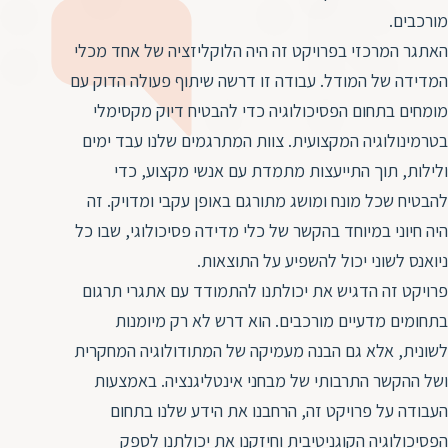
ד
ה
מורכבים.
ת
ל
האתגר המרכזי בפרויקט זה היה הלוקליזציה של אחד מכלי
ת
ת
המדידה של המודל. עבודה זו דרשה שיתוף פעולה הדוק עם
נ
ת
מומחים בתחום הפסיכולוגיה כדי להבטיח דיוק מקסימלי
א
ת
בטרמינולוגיה המקצועית. צוות המתרגמים שלנו עבד ימים
א
ת
ולילות, תוך התייעצות מתמדת עם אנשי מקצוע, כדי
ס
ת
להבטיח שכל מונח ומושג מתורגם באופן עקבי ומדויק. זה
ו
ת
היה חיוני במיוחד בהקשר של כלי מדידה פסיכולוגי, שבו כל
ס
ע
ניואנס לשוני יכול להשפיע על התוצאות.
ל
פרויקט זה הדגיש את יכולתנו להתמודד עם אתגרי תרגום
ת
בתחומים מדעיים מורכבים. הוא דרש לא רק מיומנות
ו
לשונית, אלא גם הבנה מעמיקה של המתודולוגיה המחקרית
ת
ושל ההקשר התרבותי של מבחני אינטליגנציה. באמצעות
ת
העבודה על פרויקט זה, הרחבנו את הידע שלנו בתחום
ת
הפסיכולוגיה הקוגניטיבית וחיזקנו את יכולתנו לספק