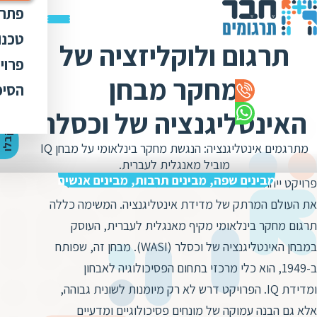
פתרו
תרג
טכנו
תרגום ולוקליזציה של
ת
הק
עימ
פרוי
מ
ת
מחקר מבחן
פתר
הבט
לכל
הסיפ
מ
ת
ת
מדר
אוד
האינטליגנציה של וכסלר
ת
ס
ת
כלי
אוד
י
ק
ב
ל
ו
ה
צ
ע
ת
מ
ח
י
ר
ת
ת
מתרגמים אינטליגנציה: הנגשת מחקר בינלאומי על מבחן IQ
ד
תרג
תקנ
ו
א
מוביל מאנגלית לעברית.
ת
ל
זיכ
מבינים שפה, מבינים תרבות, מבינים אנשים
הצו
פרויקט ייחודי ומאתגר איפשר לצוות התרגום שלנו להכיר
ת
י
ב
כ
את העולם המרתק של מדידת אינטליגנציה. המשימה כללה
מגז
מ
ת
תרגום מחקר בינלאומי מקיף מאנגלית לעברית, העוסק
ת
ו
קרי
ת
במבחן האינטליגנציה של וכסלר (WASI). מבחן זה, שפותח
ת
ת
ה
מ
ב-1949, הוא כלי מרכזי בתחום הפסיכולוגיה לאבחון
ה
ה
ס
ומדידת IQ. הפרויקט דרש לא רק מיומנות לשונית גבוהה,
ת
מ
מ
אלא גם הבנה עמוקה של מונחים פסיכולוגיים ומדעיים
ק