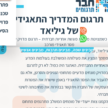
פתרו
תרג
טכנו
תרגום המדריך התאגידי
ת
הק
עימ
פרוי
מ
ת
של גיליאד
פתר
הבט
לכל
הסיפ
מ
ת
ת
מדר
אוד
כשמצוינות מדעית פוגשת אחריות חברתית – תרגום מדויק של
ת
ס
ת
מסר תאגידי מורכב
כלי
אוד
י
ק
ב
ל
ו
ה
צ
ע
ת
מ
ח
י
ר
ת
ת
מבינים שפה, מבינים תרבות, מבינים אנשים
גיליאד, ענקית ביוטכנולוגיה עולמית, פנתה אלינו לתרגום
ד
תרג
תקנ
ו
א
מסמך המציג את פעילותה המשולבת בעולמות המדע
ת
ל
זיכ
הצו
ת
והאחריות החברתית. האתגר היה כפול: לא רק לתרגם
י
ב
כ
מגז
מ
במדויק מונחים מדעיים מתחומי הנגיפים והסרטן, אלא גם
ת
ת
ו
קרי
להעביר את המסר התאגידי באופן שישרת את המטרות
ת
ת
ת
העסקיות של החברה ויתקשר בבהירות את מחויבותה לשינוי
ה
מ
ה
חברתי.
ה
ס
ת
הקמנו צוות ייעודי של מומחים המשלב מתרגמים מתחום
מ
מ
ק