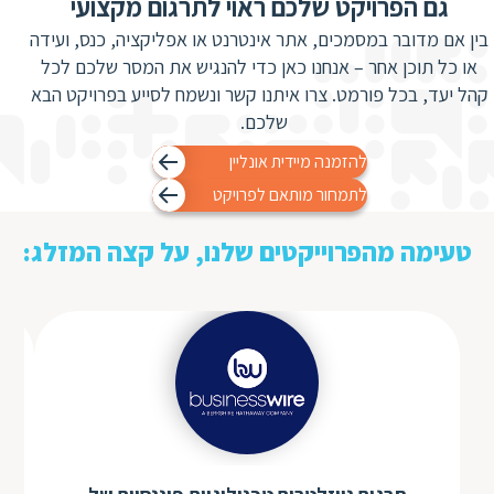
גם הפרויקט שלכם ראוי לתרגום מקצועי
ת
בין אם מדובר במסמכים, אתר אינטרנט או אפליקציה, כנס, ועידה
או כל תוכן אחר – אנחנו כאן כדי להנגיש את המסר שלכם לכל
קהל יעד, בכל פורמט. צרו איתנו קשר ונשמח לסייע בפרויקט הבא
שלכם.
להזמנה מיידית אונליין
לתמחור מותאם לפרויקט
טעימה מהפרוייקטים שלנו, על קצה המזלג: