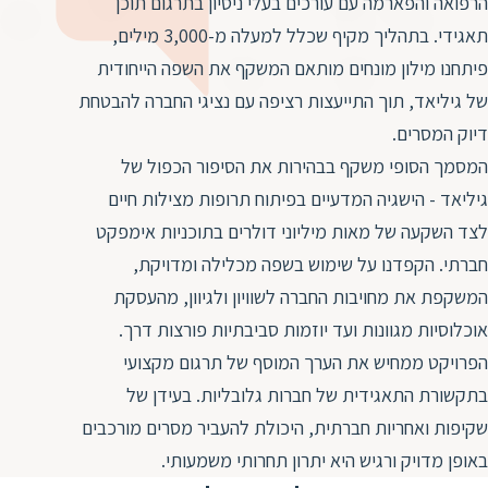
ד
הרפואה והפארמה עם עורכים בעלי ניסיון בתרגום תוכן
ה
תאגידי. בתהליך מקיף שכלל למעלה מ-3,000 מילים,
ת
ל
פיתחנו מילון מונחים מותאם המשקף את השפה הייחודית
ת
ת
של גיליאד, תוך התייעצות רציפה עם נציגי החברה להבטחת
נ
ת
דיוק המסרים.
א
ת
המסמך הסופי משקף בבהירות את הסיפור הכפול של
א
ת
גיליאד - הישגיה המדעיים בפיתוח תרופות מצילות חיים
ס
ת
לצד השקעה של מאות מיליוני דולרים בתוכניות אימפקט
ו
ת
חברתי. הקפדנו על שימוש בשפה מכלילה ומדויקת,
ס
ע
המשקפת את מחויבות החברה לשוויון ולגיוון, מהעסקת
ל
אוכלוסיות מגוונות ועד יוזמות סביבתיות פורצות דרך.
ת
הפרויקט ממחיש את הערך המוסף של תרגום מקצועי
ו
בתקשורת התאגידית של חברות גלובליות. בעידן של
ת
שקיפות ואחריות חברתית, היכולת להעביר מסרים מורכבים
ת
באופן מדויק ורגיש היא יתרון תחרותי משמעותי.
ת