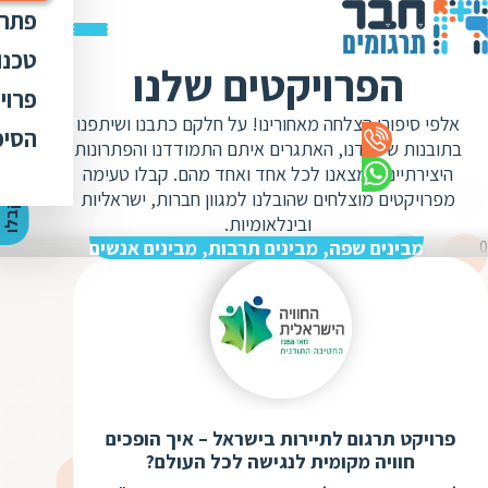
פתרו
תרג
טכנו
הפרויקטים שלנו
ת
הק
עימ
פרוי
מ
ת
אלפי סיפורי הצלחה מאחורינו! על חלקם כתבנו ושיתפנו
פתר
הבט
לכל
הסיפ
מ
ת
בתובנות שלמדנו, האתגרים איתם התמודדנו והפתרונות
ת
מדר
אוד
היצירתיים שמצאנו לכל אחד ואחד מהם. קבלו טעימה
ת
ס
ת
מפרויקטים מוצלחים שהובלנו למגוון חברות, ישראליות
כלי
אוד
י
ק
ב
ל
ו
ה
צ
ע
ת
מ
ח
י
ר
ת
ת
ובינלאומיות.
ד
תרג
תקנ
ו
א
0
מבינים שפה, מבינים תרבות, מבינים אנשים
ת
ל
זיכ
הצו
ת
י
ב
כ
מגז
מ
ת
ת
ו
קרי
ת
ת
ת
ה
מ
ה
ה
פרויקט תרגום לתיירות בישראל – איך הופכים
ס
ת
חוויה מקומית לנגישה לכל העולם?
מ
מ
ק