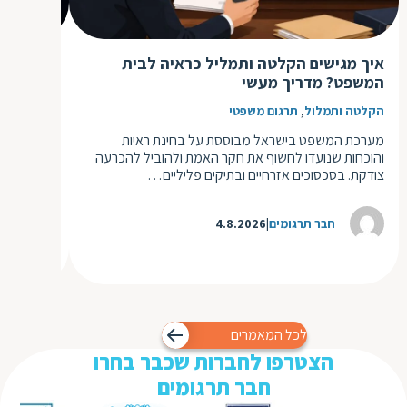
איך מגישים הקלטה ותמליל כראיה לבית
תרגום תע
המשפט? מדריך מעשי
תעשו זאת
,
הקלטה ותמלול
תרגום משפטי
תרגום מסמ
מערכת המשפט בישראל מבוססת על בחינת ראיות
אתם מתכנני
והוכחות שנועדו לחשוף את חקר האמת ולהוביל להכרעה
במדינה אחר
צודקת. בסכסוכים אזרחיים ובתיקים פליליים…
לקבלת אזר
חבר תרגומים
4.8.2026
ח
לכל המאמרים
הצטרפו לחברות שכבר בחרו
חבר תרגומים