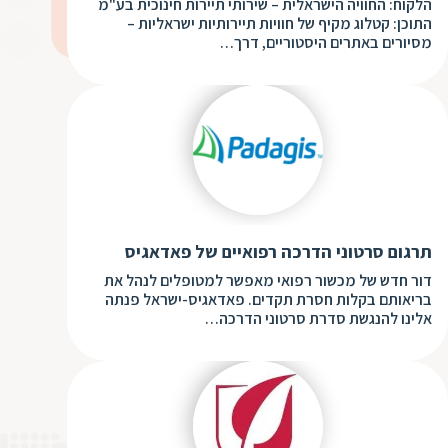
ד
הלקוח: החוויה הישראלית – שירותי תיירות חינוכית בע"מ
ה
התוכן: קטלוג מקיף של חוויות תיירותיות ישראליות –
מסיורים באתרים היסטוריים, דרך…
ת
ל
ת
ת
נ
ת
א
ת
א
ת
ס
ת
ו
ת
ס
תרגום סרטוני הדרכה רפואיים של פאדאגיס
ע
ל
דור חדש של מכשור רפואי מאפשר למטופלים לנהל את
בריאותם בקלות חסרת תקדים. פאדאגיס-ישראל פנתה
ת
אלינו להנגשת סדרת סרטוני הדרכה…
ו
ת
ת
ת