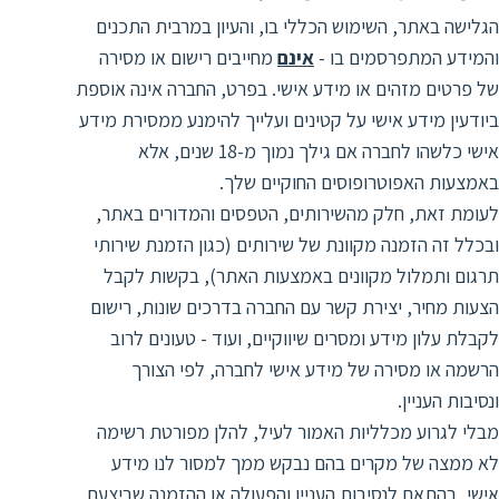
ת
הגלישה באתר, השימוש הכללי בו, והעיון במרבית התכנים
והמידע המתפרסמים בו -
אינם
מחייבים רישום או מסירה
של פרטים מזהים או מידע אישי. בפרט, החברה אינה אוספת
ביודעין מידע אישי על קטינים ועלייך להימנע ממסירת מידע
אישי כלשהו לחברה אם גילך נמוך מ-18 שנים, אלא
באמצעות האפוטרופוסים החוקיים שלך.
לעומת זאת, חלק מהשירותים, הטפסים והמדורים באתר,
ובכלל זה הזמנה מקוונת של שירותים (כגון הזמנת שירותי
תרגום ותמלול מקוונים באמצעות האתר), בקשות לקבל
הצעות מחיר, יצירת קשר עם החברה בדרכים שונות, רישום
לקבלת עלון מידע ומסרים שיווקיים, ועוד - טעונים לרוב
הרשמה או מסירה של מידע אישי לחברה, לפי הצורך
ונסיבות העניין.
מבלי לגרוע מכלליות האמור לעיל, להלן מפורטת רשימה
לא ממצה של מקרים בהם נבקש ממך למסור לנו מידע
אישי, בהתאם לנסיבות העניין והפעולה או ההזמנה שביצעת