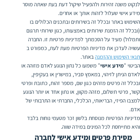
ד
ה
לנקוט משנה זהירות ולהפעיל שיקול דעת בעת שאתה מוסר
מידע אישי שעלול לזהות אותך או אחרים.
ת
ל
השימוש באתר ובכלל זה בשירותים ובתכנים הכלולים בו
ת
ת
(ובכלל זה הזמנת שירותים באמצעותו, כגון שירותי תרגום
נ
ת
ותמלול) מעיד על הסכמתך למדיניות פרטיות זו. החברה
א
ת
עשויה לעדכן את מדיניות הפרטיות מעת לעת, כמפורט ב
א
ת
תנאי השימוש וההזמנה
באתר.
ס
ת
הביטוי "
מידע אישי
" משמעו כל נתון הנוגע לאדם מזוהה או
ו
ת
לאדם הניתן לזיהוי, במאמץ סביר, במישרין או בעקיפין,
ס
ע
ובכלל זה פרטים מזהים כגון שם, מספר זהות, כתובת ופרטי
ל
קשר, פרטי תשלום, מזהה מקוון, או נתון אחד או יותר הנוגע
ת
למצבו הפיזי, הבריאותי, הכלכלי, החברתי או התרבותי של
ו
אדם.
ת
מדיניות הפרטיות מנוסחת בלשון זכר מטעמי נוחות בלבד
ת
והיא מתייחסת לכל המינים במידה שווה.
ת
מסירת פרטים ומידע אישי לחברה