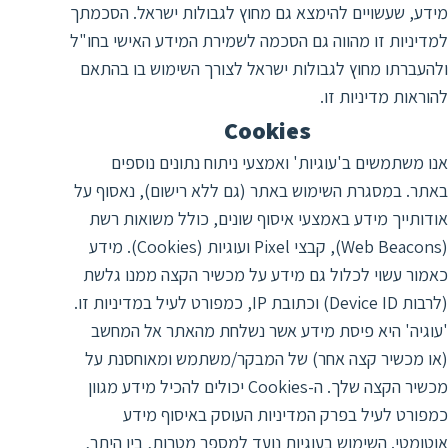
מידע, שעשויים להימצא גם מחוץ לגבולות ישראל. הסכמתך
למדיניות זו מהווה גם הסכמה לשמירת המידע האישי בחו"ל
ולהעברתו מחוץ לגבולות ישראל לצורך השימוש בו בהתאם
להוראות מדיניות זו.
Cookies
אנו משתמשים ב'עוגיות' ואמצעי ניתוח נתונים נוספים
באתר. במסגרת השימוש באתר (גם ללא רישום), נאסוף על
אודותייך מידע באמצעי איסוף שונים, כולל משואות רשת
(Web Beacons), קבצי Pixel ועוגיות (Cookies). מידע
כאמור עשוי לכלול גם מידע על מכשיר הקצה ממנו גלשת
(לרבות Device ID) וכתובת IP, כמפורט לעיל במדיניות זו.
'עוגיה' היא פיסת מידע אשר נשלחת מהאתר אל המחשב
(או מכשיר קצה אחר) של המבקר/משתמש ומאוחסנת על
מכשיר הקצה שלך. ה-Cookies יכולים להכיל מידע מגוון
כמפורט לעיל בפרק המדיניות העוסק באיסוף מידע
אוטומטי. השימוש בעוגיות נועד למספר מטרות, בין היתר,