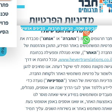
פתרו
תרג
טכנו
מדיניות הפרטיות
ת
הק
עימ
פרוי
מ
ת
מבינים שפה, מבינים תרבות, מבינים אנשים
פתר
מהי מדיניות הפרטיות?
הבט
לכל
הסיפ
מ
ת
ת
מדר
חבר תרגומים בע"מ ("
החברה
" או "
אנחנו
") מכבדת את
אוד
ת
ס
ת
פרטיות המשתמשים באתר המידע, התוכן וההזמנות של
כלי
אוד
י
ק
ב
ל
ו
ה
צ
ע
ת
מ
ח
י
ר
ת
ת
החברה ("
האתר
"), שהיא מנהלת ומפעילה בכתובת
ד
תרג
תקנ
ו
א
www.hevertranslations.co.il
, ובכל כתובת או דרך
ת
ל
זיכ
הצו
ת
גישה מקוונת נוספת לפי שיקול דעתה. אנו מחויבים להגן
י
ב
כ
מגז
ולשמור על פרטיות משתמשי האתר ולקוחות החברה.
מ
ת
ת
מדיניות הפרטיות של האתר ("
המדיניות
") נועדה כדי
ו
קרי
ת
ליידע וללמד אותך לגבי הדרך שבה אנו אוספים, מנהלים,
ת
ת
ה
מ
מעבדים ומשתמשים במידע אישי שאתה מוסר לנו
ה
ה
ס
באמצעות האתר, או שאנו אוספים באופן אוטומטי בעת
ת
מ
שאתה משתמש באתר או בשירותיו השונים. עליך תמיד
מ
ק