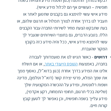
לבקש במהלך ההזמנה (כגון הוספת מידע והנחיות בשפה
חופשית – העשויים אף הם לכלול מידע אישי).
מידע אישי עשוי להימצא גם בקבצים שתטען לאתר או
תעביר לנו בדרך אחרת לצורך תמלול או תרגום שלהם, או
בעת שתבקש הצעת מחיר לשירותי החברה עבור הקבצים
הללו. בטבע הדברים, גם בתוצרי השירותים שנעביר לך
עשוי להימצא מידע אישי, ככל והיה מידע כזה בקובץ
המקור שהעברת.
דרושים
- כאשר תגיש לנו את מועמדותך לעבודה
בחברה, באמצעות
הטופס הייעודי באתר
, או אם תשלח
אלינו את המידע בדרך אחרת (כגון בדוא"ל), נאסוף ממך
את שמך המלא, פרטי יצירת קשר (דוא"ל וטלפון), מדינה
ושפות רלוונטיות, ומידע על ההכשרה המקצועית שלך
(שליטה בכלי תרגום, תחומי התמחות, רקע אקדמי),
מידע עלייך בשפה חופשית, וכן נאפשר לך לטעון קובץ
קורות חיים.