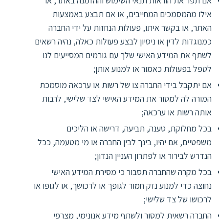
אם תפר את הוראות תנאי השימוש וההזמנה באתר, או
אילו מהמסמכים המחייבים, או אם תבצע באמצעות
האתר, או בקשר איתו, פעולות הנחזות על ידי החברה
כמנוגדות לדין או ניסיון לבצע פעולות כאלה, נהיה רשאים
לשתף את המידע האישי שלך עם גורמים המסייעים לנו
לטפל בפעולות כאמור או למנוע אותן;
אם יתקבל בידי החברה צו של רשות או ערכאה מוסמכת
המורה לה למסור את המידע האישי לצד שלישי, לרבות
אותה רשות או ערכאה;
בכל מחלוקת, טענה, תביעה, דרישה או הליכים
משפטיים, אם יהיו, בינך לבין החברה או מי מטעמה, ככל
הנדרש לבירור או לפתרון העניין הנדון;
בכל מקרה שהחברה תסבור כי מסירת המידע האישי
נחוצה כדי למנוע נזק חמור לגופך או לרכושך, או לגופו או
לרכושו של צד שלישי;
החברה רשאית למסור ולשתף מידע אנונימי, מצרפי